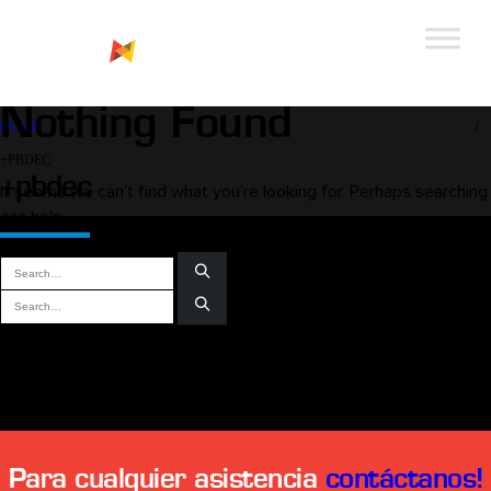
Nothing Found
HOME
+PBDEC
+pbdec
It seems we can’t find what you’re looking for. Perhaps searching
can help.
COMENTARIOS RECIENTES
Para cualquier asistencia
contáctanos!