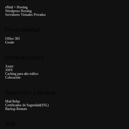
eMail + Hosting
Wordpress Hosting
Servidores Virtuales Privados
Productividad
Office 365
Gsuite
Infraestructura
Azure
AWS
Caching para alto tráfico
Colocación
Seguridad y Backup
Mail Relay
Certificados de Seguridad(SSL)
Backup Remoto
VoIP