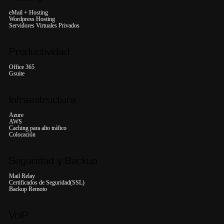
eMail + Hosting
Wordpress Hosting
Servidores Virtuales Privados
Productividad
Office 365
Gsuite
Infraestructura
Azure
AWS
Caching para alto tráfico
Colocación
Seguridad y Backup
Mail Relay
Certificados de Seguridad(SSL)
Backup Remoto
VoIP