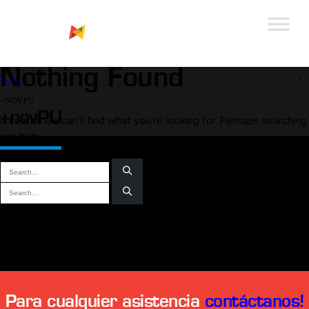
Nothing Found
HOME
+NOVPU
+novPU
It seems we can’t find what you’re looking for. Perhaps searching
can help.
COMENTARIOS RECIENTES
Para cualquier asistencia
contáctanos!