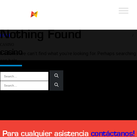
Nothing Found
HOME
CASINO
casino
It seems we can’t find what you’re looking for. Perhaps searching
can help.
COMENTARIOS RECIENTES
Para cualquier asistencia
contáctanos!