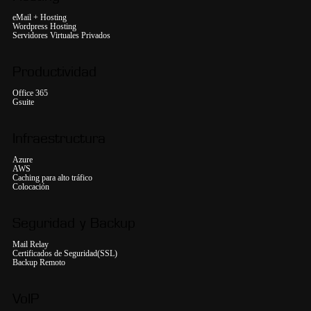
eMail + Hosting
Wordpress Hosting
Servidores Virtuales Privados
Productividad
Office 365
Gsuite
Infraestructura
Azure
AWS
Caching para alto tráfico
Colocación
Seguridad y Backup
Mail Relay
Certificados de Seguridad(SSL)
Backup Remoto
VoIP