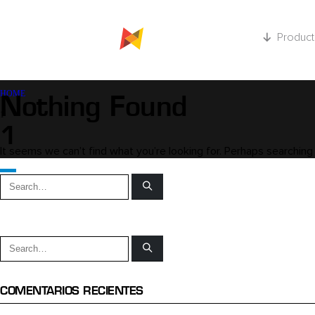
Product
HOME
Nothing Found
1
1
It seems we can’t find what you’re looking for. Perhaps searching 
COMENTARIOS RECIENTES