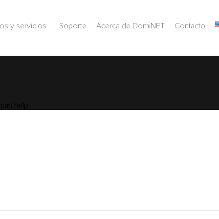
os y servicios
Soporte
Acerca de DomiNET
Contacto
can help.